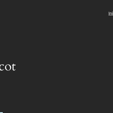
In
cot