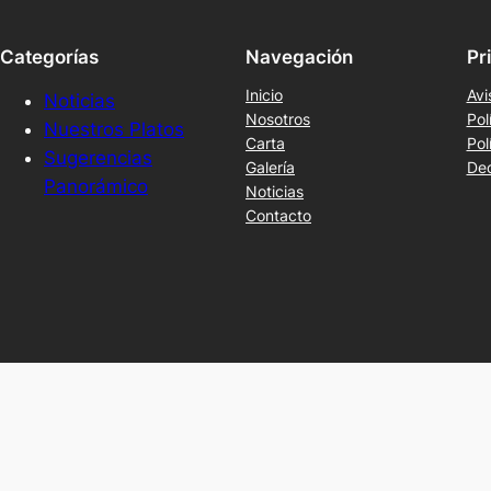
Categorías
Navegación
Pr
Inicio
Avi
Noticias
Nosotros
Pol
Nuestros Platos
Carta
Pol
Sugerencias
Galería
Dec
Panorámico
Noticias
Contacto