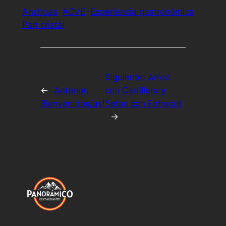
Anchoas
AOVE
Experiencia gastronómica
Pan cristal
Siguiente:
Arroz
←
Anterior:
con Carrillera y
Bienvenidos/as!
Setas con Entrecot
→